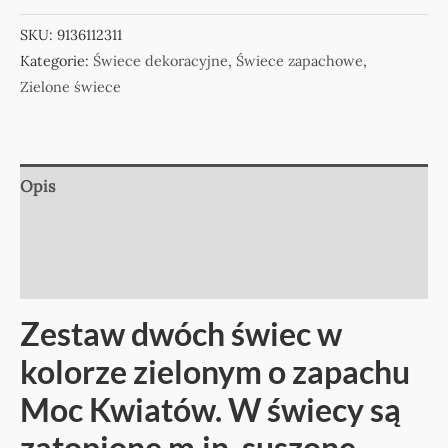
SKU:
9136112311
Kategorie:
Świece dekoracyjne
,
Świece zapachowe
,
Zielone świece
Opis
Informacje dodatkowe
Opinie (0)
Zestaw dwóch świec w
kolorze zielonym o zapachu
Moc Kwiatów. W świecy są
zatopione m.in. suszone