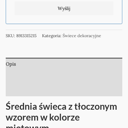
SKU:
8913315215
Kategoria:
Świece dekoracyjne
Opis
Informacje dodatkowe
Opinie (0)
Średnia świeca z tłoczonym
wzorem w kolorze
miętowym.