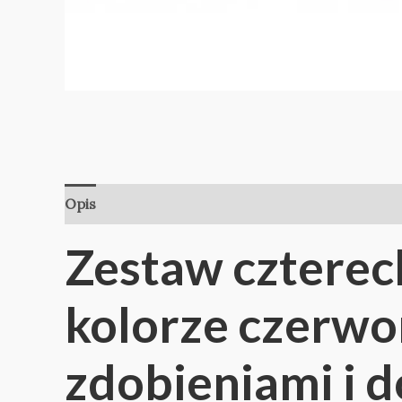
Opis
Informacje dodatkowe
Opinie (0)
Zestaw czterec
kolorze czerwo
zdobieniami i 