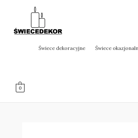
Skip
to
content
Świece dekoracyjne
Świece okazjonal
0