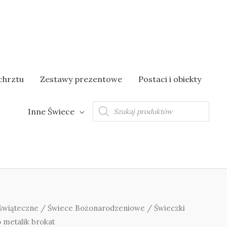
chrztu
Zestawy prezentowe
Postaci i obiekty
Wyszukiwarka
Inne Świece
produktów
świąteczne
/
Świece Bożonarodzeniowe
/ Świeczki
 metalik brokat