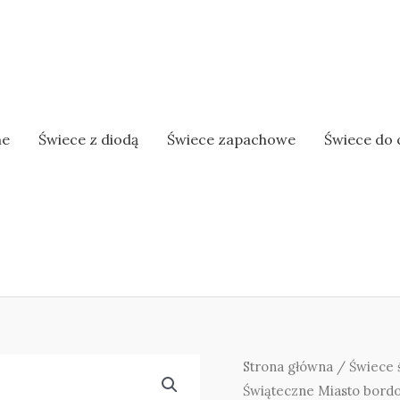
ne
Świece z diodą
Świece zapachowe
Świece do 
Strona główna
/
Świece 
Świąteczne Miasto bordo