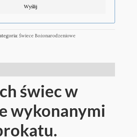
ategoria:
Świece Bożonarodzeniowe
ch świec w
nie wykonanymi
brokatu.