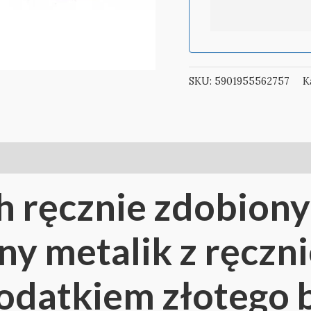
SKU:
5901955562757
K
h ręcznie zdobiony
ny metalik z ręcz
dodatkiem złotego 