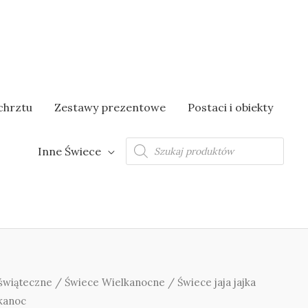
chrztu
Zestawy prezentowe
Postaci i obiekty
Wyszukiwarka
Inne Świece
produktów
świąteczne
/
Świece Wielkanocne
/ Świece jaja jajka
lkanoc