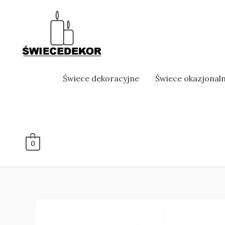
Skip
to
content
Świece dekoracyjne
Świece okazjonal
0