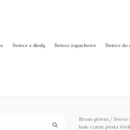
ne
Świece z diodą
Świece zapachowe
Świece do 
Strona główna
/
Świece 
białe czarne piórka Wie