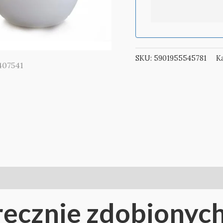
SKU:
5901955545781
K
ęcznie zdobionych