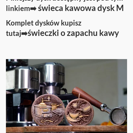
świeca kawowa dysk M
linkiem➡️
Komplet dysków kupisz
świeczki o zapachu kawy
tutaj➡️