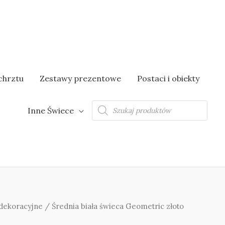
chrztu
Zestawy prezentowe
Postaci i obiekty
Wyszukiwarka
Inne Świece
produktów
dekoracyjne
/ Średnia biała świeca Geometric złoto