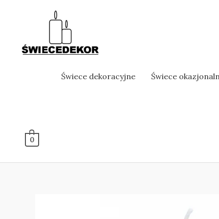
Skip
to
content
Świece dekoracyjne
Świece okazjonal
0