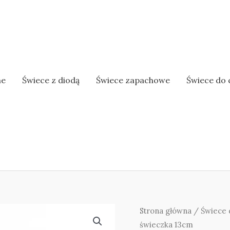
ne
Świece z diodą
Świece zapachowe
Świece do 
Strona główna
/
Świece 
świeczka 13cm