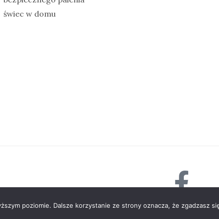
świec w domu
yższym poziomie. Dalsze korzystanie ze strony oznacza, że zgadzasz się