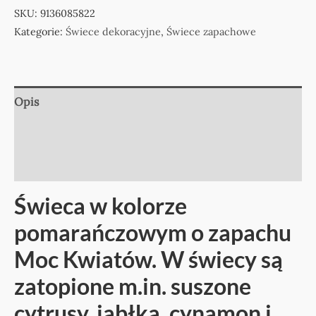
SKU:
9136085822
Kategorie:
Świece dekoracyjne
,
Świece zapachowe
Opis
Informacje dodatkowe
Opinie (0)
Świeca w kolorze
pomarańczowym o zapachu
Moc Kwiatów. W świecy są
zatopione m.in. suszone
cytrusy, jabłka, cynamon i