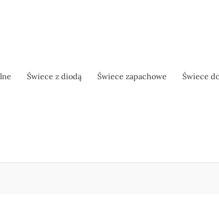
lne
Świece z diodą
Świece zapachowe
Świece do