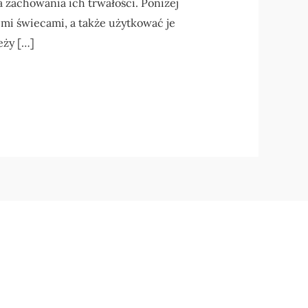
ka zachowania ich trwałości. Poniżej
oimi świecami, a także użytkować je
eży […]