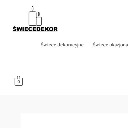
Skip
to
content
Świece dekoracyjne
Świece okazjona
0