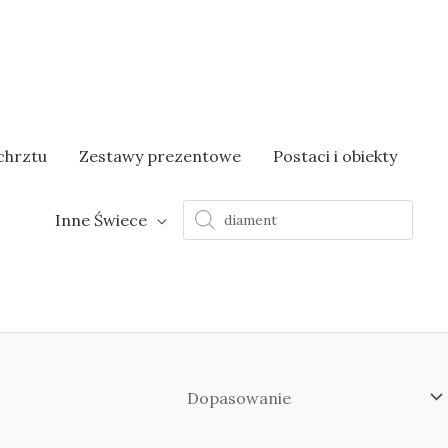
chrztu
Zestawy prezentowe
Postaci i obiekty
Wyszukiwarka
Inne Świece
produktów