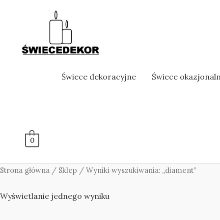
Skip
to
content
Świece dekoracyjne
Świece okazjonal
0
Strona główna
/
Sklep
/ Wyniki wyszukiwania: „diament”
Wyświetlanie jednego wyniku