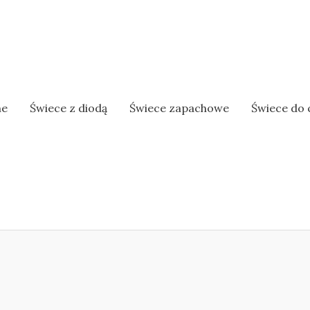
ne
Świece z diodą
Świece zapachowe
Świece do 